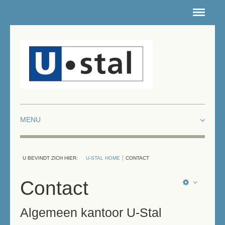
HOME
NIEUWSARCHIEF
CONTACT
ROUTE
INTRANET
DEPOTS
U BEVINDT ZICH HIER:
U-STAL HOME
CONTACT
LOCATIES FIETSENSTALLINGEN
Contact
WERKEN & LEREN
Algemeen kantoor U-Stal