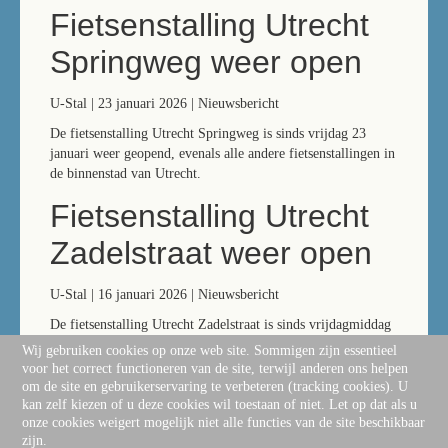
Fietsenstalling Utrecht
Springweg weer open
U-Stal | 23 januari 2026 | Nieuwsbericht
De fietsenstalling Utrecht Springweg is sinds vrijdag 23
januari weer geopend, evenals alle andere fietsenstallingen in
de binnenstad van Utrecht.
Fietsenstalling Utrecht
Zadelstraat weer open
U-Stal | 16 januari 2026 | Nieuwsbericht
De fietsenstalling Utrecht Zadelstraat is sinds vrijdagmiddag
16 januari 17:00 uur weer geopend. De fietsenstalling Utrecht
Wij gebruiken cookies op onze web site. Sommigen zijn essentieel
Springweg is tot nader bericht nog gesloten. De andere
voor het correct functioneren van de site, terwijl anderen ons helpen
fietsenstallingen in de binnenstad van Utrecht zijn geopend.
om de site en gebruikerservaring te verbeteren (tracking cookies). U
kan zelf kiezen of u deze cookies wil toestaan of niet. Let op dat als u
onze cookies weigert mogelijk niet alle functies van de site beschikbaar
zijn.