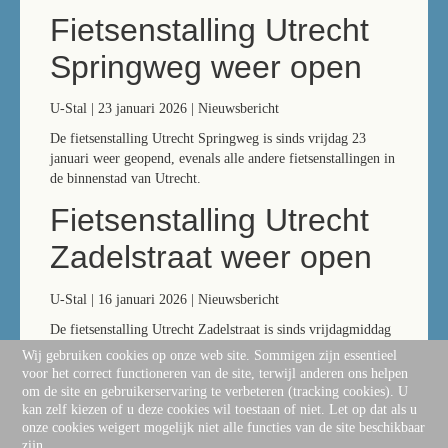
Fietsenstalling Utrecht
Springweg weer open
U-Stal | 23 januari 2026 | Nieuwsbericht
De fietsenstalling Utrecht Springweg is sinds vrijdag 23
januari weer geopend, evenals alle andere fietsenstallingen in
de binnenstad van Utrecht.
Fietsenstalling Utrecht
Zadelstraat weer open
U-Stal | 16 januari 2026 | Nieuwsbericht
De fietsenstalling Utrecht Zadelstraat is sinds vrijdagmiddag
16 januari 17:00 uur weer geopend. De fietsenstalling Utrecht
Wij gebruiken cookies op onze web site. Sommigen zijn essentieel
Springweg is tot nader bericht nog gesloten. De andere
voor het correct functioneren van de site, terwijl anderen ons helpen
fietsenstallingen in de binnenstad van Utrecht zijn geopend.
om de site en gebruikerservaring te verbeteren (tracking cookies). U
kan zelf kiezen of u deze cookies wil toestaan of niet. Let op dat als u
onze cookies weigert mogelijk niet alle functies van de site beschikbaar
zijn.