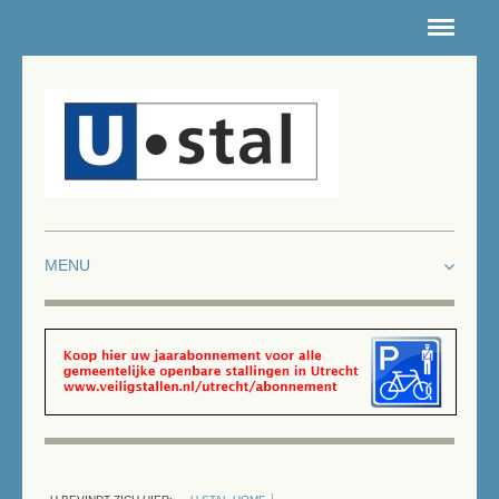
HOME
NIEUWSARCHIEF
CONTACT
ROUTE
INTRANET
DEPOTS
LOCATIES FIETSENSTALLINGEN
WERKEN & LEREN